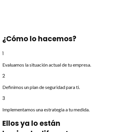
personal capacitado.
Apoyo en protocolos de emergencia
Protección para personas y bienes, coordinando con las
autoridades, brindando primeros auxilios y guiando en
¿Cómo lo hacemos?
evacuaciones.
1
Evaluamos la situación actual de tu empresa.
2
Definimos un plan de seguridad para ti.
3
Implementamos una estrategia a tu medida.
Ellos ya lo están