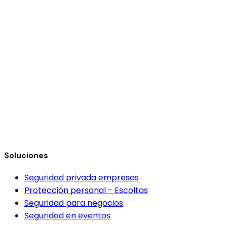
Al continuar declaras que aceptas los
Términos y Condiciones
y nuestra
Política de privacidad
.
Soluciones
Solicitar cotización
Seguridad privada empresas
Protección personal - Escoltas
Seguridad para negocios
Seguridad en eventos